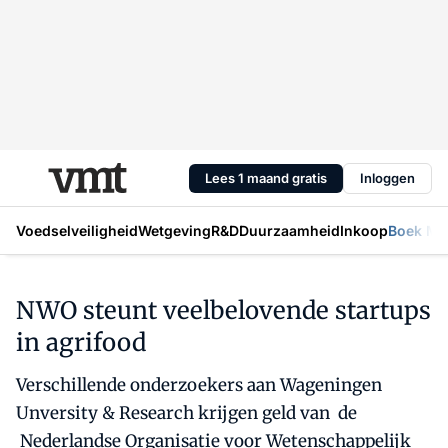
Lees 1 maand gratis
Inloggen
Voedselveiligheid
Wetgeving
R&D
Duurzaamheid
Inkoop
Boek Mic
NWO steunt veelbelovende startups
in agrifood
Verschillende onderzoekers aan Wageningen
Unversity & Research krijgen geld van de
Nederlandse Organisatie voor Wetenschappelijk