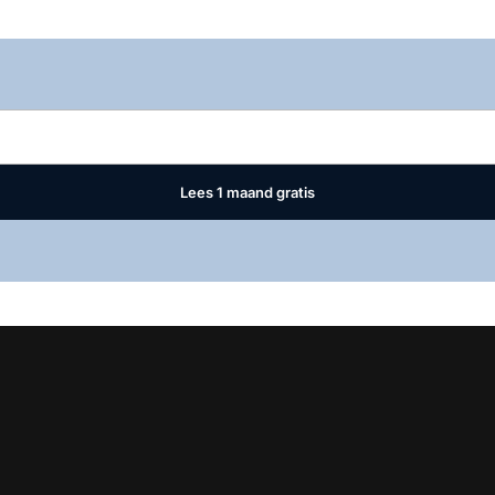
Log in
om dit artikel te lezen.
Lees 1 maand gratis