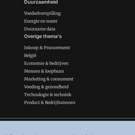
Duurzaamheid
Voedselverspilling
Energie en water
Duurzame data
Overige thema's
Inkoop & Procurement
België
Economie & bedrijven
Mensen & loopbaan
Marketing & consument
Voeding & gezondheid
Technologie & techniek
Product & Bedrijfsnieuws
VMT is onderdeel van VMN media. Lees in
ons manifes