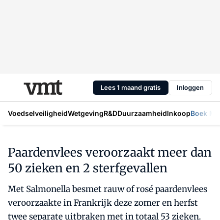
Lees 1 maand gratis
Inloggen
Voedselveiligheid
Wetgeving
R&D
Duurzaamheid
Inkoop
Boek Mic
Paardenvlees veroorzaakt meer dan
50 zieken en 2 sterfgevallen
Met Salmonella besmet rauw of rosé paardenvlees
veroorzaakte in Frankrijk deze zomer en herfst
twee separate uitbraken met in totaal 53 zieken.