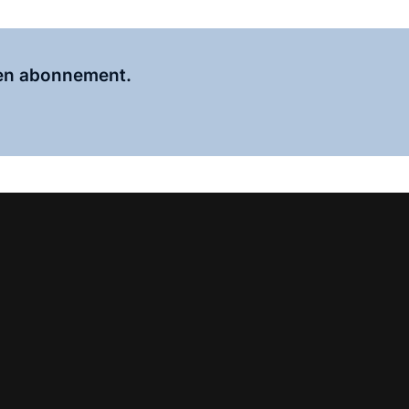
Al abonnee?
Log hier in.
 een abonnement.