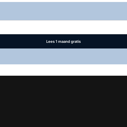
Log in
om dit artikel te lezen.
Lees 1 maand gratis