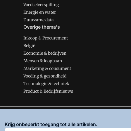
Voedselverspilling
Energie en water
Duurzame data
Overige thema's
Inkoop & Procurement
België
Economie & bedrijven
Mensen & loopbaan
Marketing & consument
Voeding & gezondheid
Technologie & techniek
Product & Bedrijfsnieuws
VMT is onderdeel van VMN media. Lees in
ons manifes
Krijg onbeperkt toegang tot alle artikelen.
en
Privacy en Cookie beleid
|
Privacy instellingen