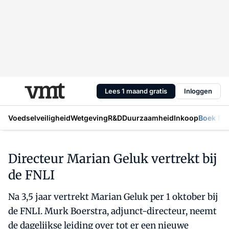
Lees 1 maand gratis
Inloggen
Voedselveiligheid
Wetgeving
R&D
Duurzaamheid
Inkoop
Boek Mic
Directeur Marian Geluk vertrekt bij
de FNLI
Na 3,5 jaar vertrekt Marian Geluk per 1 oktober bij
de FNLI. Murk Boerstra, adjunct-directeur, neemt
de dagelijkse leiding over tot er een nieuwe