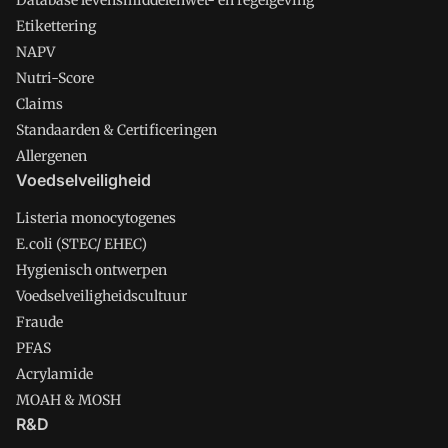
Database levensmiddelenwet- en regelgeving
Etikettering
NAPV
Nutri-Score
Claims
Standaarden & Certificeringen
Allergenen
Voedselveiligheid
Listeria monocytogenes
E.coli (STEC/ EHEC)
Hygienisch ontwerpen
Voedselveiligheidscultuur
Fraude
PFAS
Acrylamide
MOAH & MOSH
R&D