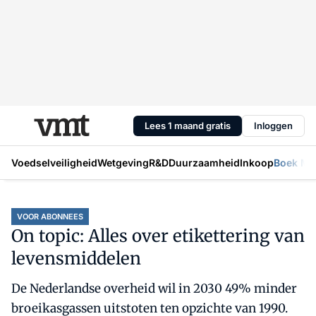
Lees 1 maand gratis
Inloggen
Voedselveiligheid
Wetgeving
R&D
Duurzaamheid
Inkoop
Boek Mic
VOOR ABONNEES
On topic: Alles over etikettering van
levensmiddelen
De Nederlandse overheid wil in 2030 49% minder
broeikasgassen uitstoten ten opzichte van 1990.