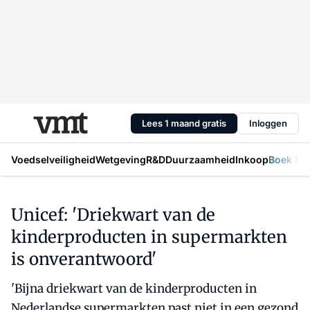
Lees 1 maand gratis
Inloggen
Voedselveiligheid
Wetgeving
R&D
Duurzaamheid
Inkoop
Boek Mic
Unicef: 'Driekwart van de
kinderproducten in supermarkten
is onverantwoord'
'Bijna driekwart van de kinderproducten in
Nederlandse supermarkten past niet in een gezond