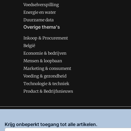
Voedselverspilling
Energie en water
Duurzame data
Overige thema's
Inkoop & Procurement
België
Economie & bedrijven
Mensen & loopbaan
Marketing & consument
Voeding & gezondheid
Technologie & techniek
Product & Bedrijfsnieuws
VMT is onderdeel van VMN media. Lees in
ons manifes
Krijg onbeperkt toegang tot alle artikelen.
en
Privacy en Cookie beleid
|
Privacy instellingen