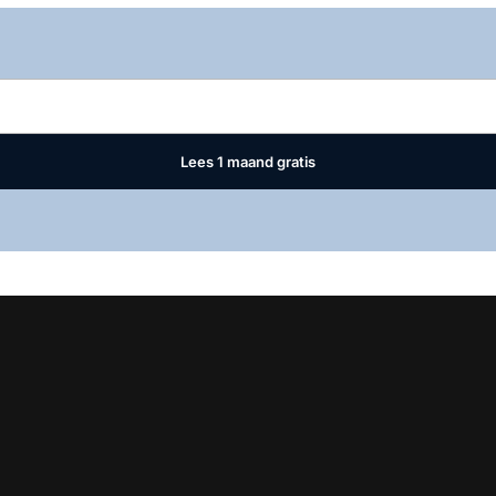
Log in
om dit artikel te lezen.
Lees 1 maand gratis