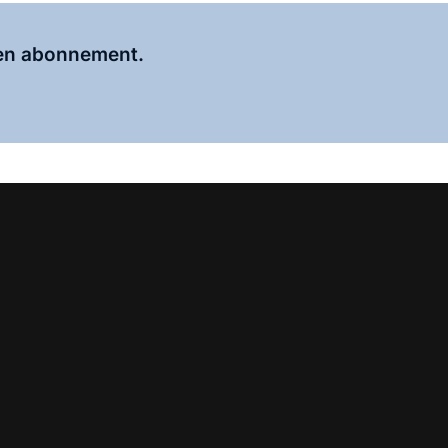
Al abonnee?
Log hier in.
 een abonnement.