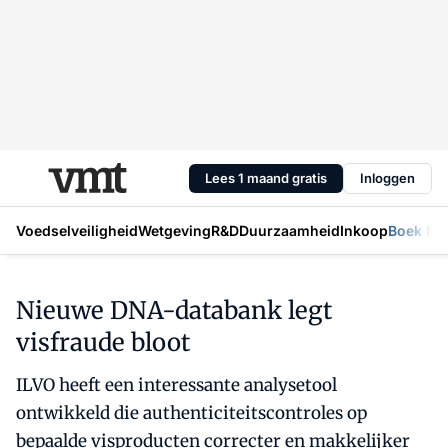
Lees 1 maand gratis
Inloggen
Voedselveiligheid
Wetgeving
R&D
Duurzaamheid
Inkoop
Boek Mic
Nieuwe DNA-databank legt
visfraude bloot
ILVO heeft een interessante analysetool
ontwikkeld die authenticiteitscontroles op
bepaalde visproducten correcter en makkelijker