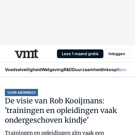
Lees 1 maand gratis
Inloggen
Voedselveiligheid
Wetgeving
R&D
Duurzaamheid
Inkoop
Boek Mic
VOOR ABONNEES
De visie van Rob Kooijmans:
'trainingen en opleidingen vaak
ondergeschoven kindje'
Trainingen en opleidingen zijn vaak een