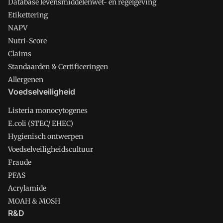
Database levensmiddelenwet- en regelgeving
Etikettering
NAPV
Nutri-Score
Claims
Standaarden & Certificeringen
Allergenen
Voedselveiligheid
Listeria monocytogenes
E.coli (STEC/ EHEC)
Hygienisch ontwerpen
Voedselveiligheidscultuur
Fraude
PFAS
Acrylamide
MOAH & MOSH
R&D