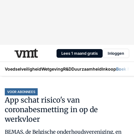
Lees 1 maand gratis
Inloggen
Voedselveiligheid
Wetgeving
R&D
Duurzaamheid
Inkoop
Boek Mic
VOOR ABONNEES
App schat risico's van
coronabesmetting in op de
werkvloer
BEMAS, de Belgische onderhoudsvereniging, en