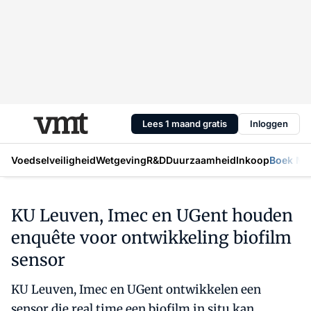
Lees 1 maand gratis
Inloggen
Voedselveiligheid
Wetgeving
R&D
Duurzaamheid
Inkoop
Boek Mic
KU Leuven, Imec en UGent houden
enquête voor ontwikkeling biofilm
sensor
KU Leuven, Imec en UGent ontwikkelen een
sensor die real time een biofilm in situ kan