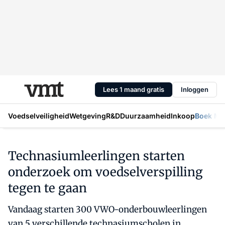
Lees 1 maand gratis
Inloggen
Voedselveiligheid
Wetgeving
R&D
Duurzaamheid
Inkoop
Boek Mic
Technasiumleerlingen starten
onderzoek om voedselverspilling
tegen te gaan
Vandaag starten 300 VWO-onderbouwleerlingen
van 5 verschillende technasiumscholen in