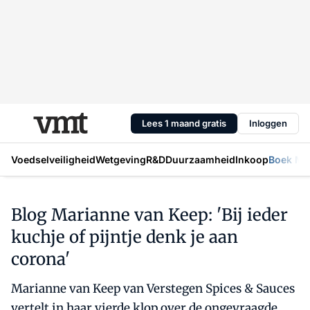
Lees 1 maand gratis
Inloggen
Voedselveiligheid
Wetgeving
R&D
Duurzaamheid
Inkoop
Boek Mic
Blog Marianne van Keep: 'Bij ieder
kuchje of pijntje denk je aan
corona'
Marianne van Keep van Verstegen Spices & Sauces
vertelt in haar vierde klop over de ongevraagde