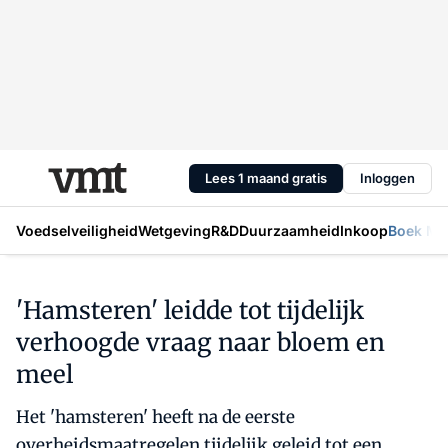
Lees 1 maand gratis
Inloggen
Voedselveiligheid
Wetgeving
R&D
Duurzaamheid
Inkoop
Boek Mic
'Hamsteren' leidde tot tijdelijk
verhoogde vraag naar bloem en
meel
Het 'hamsteren' heeft na de eerste
overheidsmaatregelen tijdelijk geleid tot een