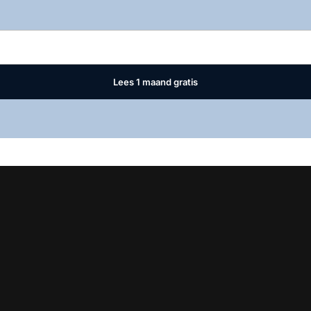
Log in
om dit artikel te lezen.
Lees 1 maand gratis