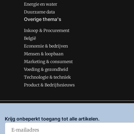
Energie en water
Duurzame data
Overige thema's
Inkoop & Procurement
België
Economie & bedrijven
Mensen & loopbaan
Marketing & consument
Voeding & gezondheid
Technologie & techniek
Product & Bedrijfsnieuws
VMT is onderdeel van VMN media. Lees in
ons manifes
Krijg onbeperkt toegang tot alle artikelen.
en
Privacy en Cookie beleid
|
Privacy instellingen