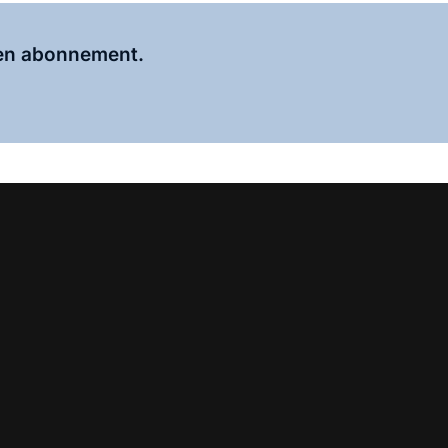
Al abonnee?
Log hier in.
 een abonnement.