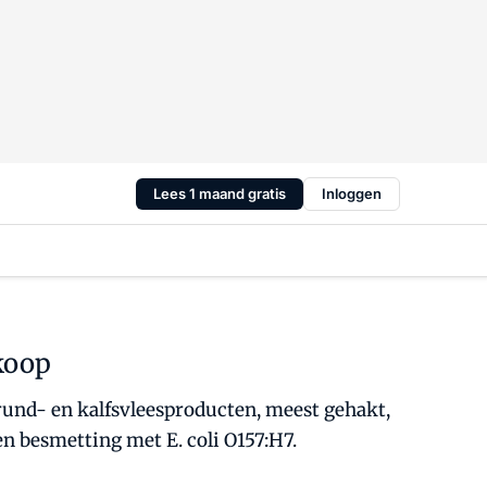
Lees 1 maand gratis
Inloggen
koop
rund- en kalfsvleesproducten, meest gehakt,
n besmetting met E. coli O157:H7.