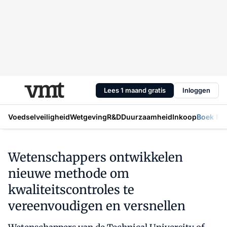
Lees 1 maand gratis
Inloggen
Voedselveiligheid
Wetgeving
R&D
Duurzaamheid
Inkoop
Boek Mic
Wetenschappers ontwikkelen
nieuwe methode om
kwaliteitscontroles te
vereenvoudigen en versnellen