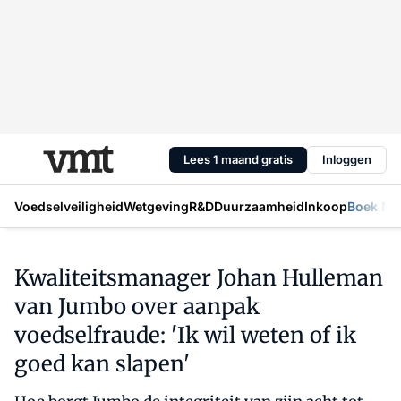
Lees 1 maand gratis
Inloggen
Voedselveiligheid
Wetgeving
R&D
Duurzaamheid
Inkoop
Boek Mic
Kwaliteitsmanager Johan Hulleman
van Jumbo over aanpak
voedselfraude: 'Ik wil weten of ik
goed kan slapen'