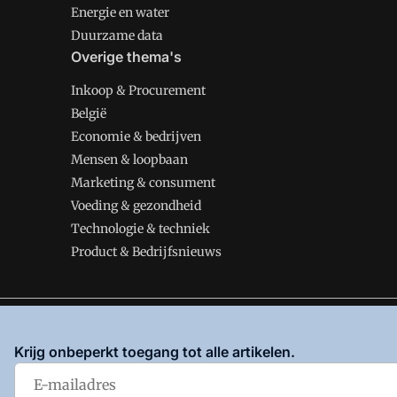
Energie en water
Duurzame data
Overige thema's
Inkoop & Procurement
België
Economie & bedrijven
Mensen & loopbaan
Marketing & consument
Voeding & gezondheid
Technologie & techniek
Product & Bedrijfsnieuws
VMT is onderdeel van VMN media. Lees in
ons manifes
Krijg onbeperkt toegang tot alle artikelen.
en
Privacy en Cookie beleid
|
Privacy instellingen