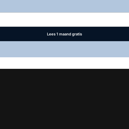
Log in
om dit artikel te lezen.
Lees 1 maand gratis