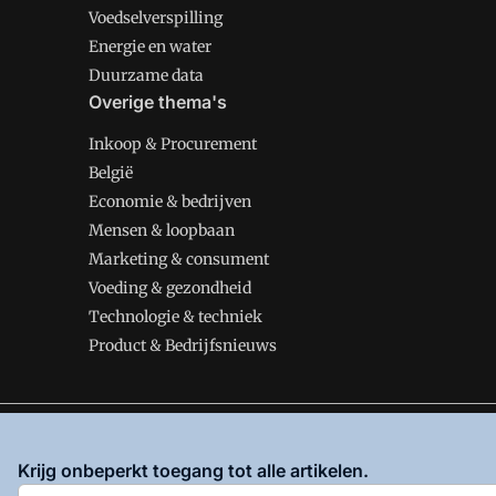
Voedselverspilling
Energie en water
Duurzame data
Overige thema's
Inkoop & Procurement
België
Economie & bedrijven
Mensen & loopbaan
Marketing & consument
Voeding & gezondheid
Technologie & techniek
Product & Bedrijfsnieuws
VMT is onderdeel van VMN media. Lees in
ons manifes
Krijg onbeperkt toegang tot alle artikelen.
en
Privacy en Cookie beleid
|
Privacy instellingen