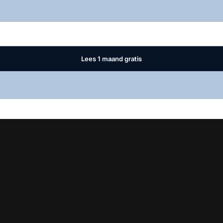
Log in
om dit artikel te lezen.
Lees 1 maand gratis