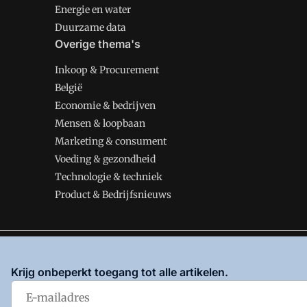
Energie en water
Duurzame data
Overige thema's
Inkoop & Procurement
België
Economie & bedrijven
Mensen & loopbaan
Marketing & consument
Voeding & gezondheid
Technologie & techniek
Product & Bedrijfsnieuws
VMT is onderdeel van VMN media. Lees in
ons manifes
Krijg onbeperkt toegang tot alle artikelen.
en
Privacy en Cookie beleid
|
Privacy instellingen