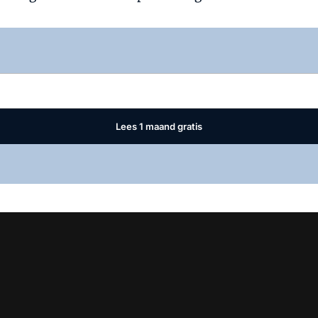
Log in
om dit artikel te lezen.
Lees 1 maand gratis