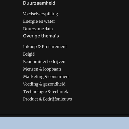
Duurzaamheid
Voedselverspilling
Energie en water
Duurzame data
Overige thema's
Inkoop & Procurement
België
Economie & bedrijven
Mensen & loopbaan
Marketing & consument
Voeding & gezondheid
Technologie & techniek
Product & Bedrijfsnieuws
VMT is onderdeel van VMN media. Lees in
ons manifes