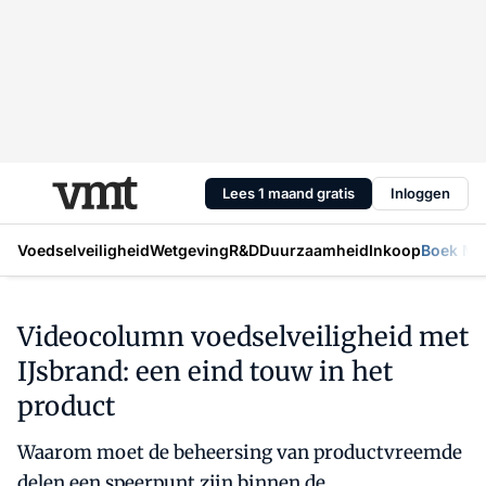
Lees 1 maand gratis
Inloggen
Voedselveiligheid
Wetgeving
R&D
Duurzaamheid
Inkoop
Boek Mic
Videocolumn voedselveiligheid met
IJsbrand: een eind touw in het
product
Waarom moet de beheersing van productvreemde
delen een speerpunt zijn binnen de