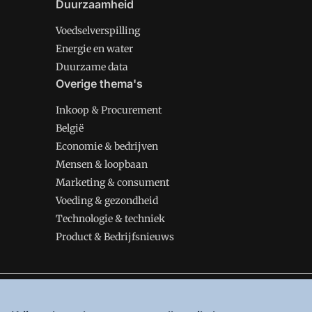
Duurzaamheid
Voedselverspilling
Energie en water
Duurzame data
Overige thema's
Inkoop & Procurement
België
Economie & bedrijven
Mensen & loopbaan
Marketing & consument
Voeding & gezondheid
Technologie & techniek
Product & Bedrijfsnieuws
VMT is onderdeel van VMN media. Lees in
ons manifes