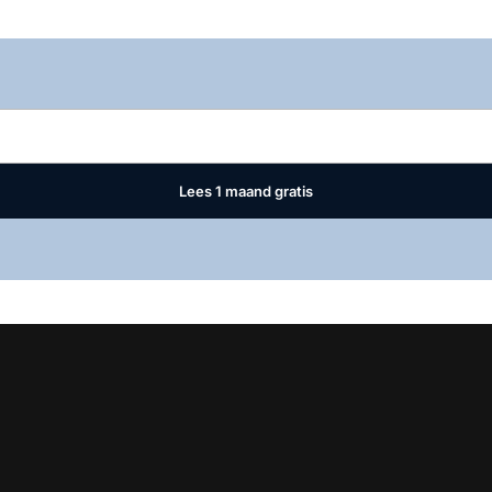
Log in
om dit artikel te lezen.
Lees 1 maand gratis