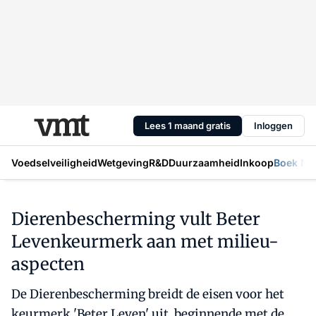
Lees 1 maand gratis
Inloggen
Voedselveiligheid
Wetgeving
R&D
Duurzaamheid
Inkoop
Boek Mic
Dierenbescherming vult Beter
Levenkeurmerk aan met milieu-
aspecten
De Dierenbescherming breidt de eisen voor het
keurmerk 'Beter Leven' uit, beginnende met de