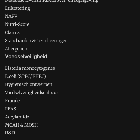
Database levensmiddelenwet- en regelgeving
Etikettering
NAPV
Nutri-Score
Claims
Standaarden & Certificeringen
Allergenen
Voedselveiligheid
Listeria monocytogenes
E.coli (STEC/ EHEC)
Hygienisch ontwerpen
Voedselveiligheidscultuur
Fraude
PFAS
Acrylamide
MOAH & MOSH
R&D