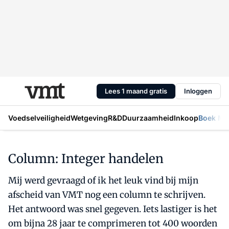
Lees 1 maand gratis
Inloggen
Voedselveiligheid
Wetgeving
R&D
Duurzaamheid
Inkoop
Boek Mic
Column: Integer handelen
Mij werd gevraagd of ik het leuk vind bij mijn
afscheid van VMT nog een column te schrijven.
Het antwoord was snel gegeven. Iets lastiger is het
om bijna 28 jaar te comprimeren tot 400 woorden