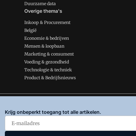
Duurzame data
Overige thema's
Inkoop & Procurement
België
Economie & bedrijven
Mensen & loopbaan
Marketing & consument
Voeding & gezondheid
Technologie & techniek
Product & Bedrijfsnieuws
VMT is onderdeel van VMN media. Lees in
ons manifes
Krijg onbeperkt toegang tot alle artikelen.
en
Privacy en Cookie beleid
|
Privacy instellingen