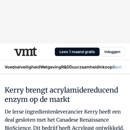
Lees 1 maand gratis
Inloggen
Voedselveiligheid
Wetgeving
R&D
Duurzaamheid
Inkoop
Boek Mic
Kerry brengt acrylamidereducend
enzym op de markt
De Ierse ingredientenleverancier Kerry heeft een
deal gesloten met het Canadese Renaissance
BioScience. Dit bedrijf heeft Acryleast ontwikkeld,