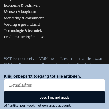
Economie & bedrijven
Mensen & loopbaan
Marketing & consument
Voeding & gezondheid
Technologie & techniek
Product & Bedrijfsnieuws
VMT is onderdeel van VMN media. Lees in
ons manifest
waar
VMN media voor staat. Op gebruik van deze site zijn de
volgende regelingen van toepassing:
Algemene Voorwaarden
Krijg onbeperkt toegang tot alle artikelen.
en
Privacy en Cookie beleid
|
Privacy instellingen
Lees 1 maand gratis
of 1 artikel per week met een gratis account.