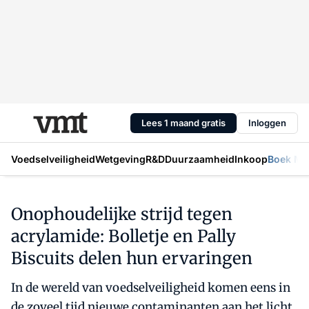
Lees 1 maand gratis
Inloggen
Voedselveiligheid
Wetgeving
R&D
Duurzaamheid
Inkoop
Boek Mic
Onophoudelijke strijd tegen
acrylamide: Bolletje en Pally
Biscuits delen hun ervaringen
In de wereld van voedselveiligheid komen eens in
de zoveel tijd nieuwe contaminanten aan het licht.