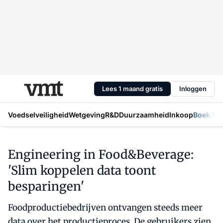
Lees 1 maand gratis
Inloggen
Voedselveiligheid
Wetgeving
R&D
Duurzaamheid
Inkoop
Boek Mic
Engineering in Food&Beverage:
'Slim koppelen data toont
besparingen'
Foodproductiebedrijven ontvangen steeds meer
data over het productieproces. De gebruikers zien