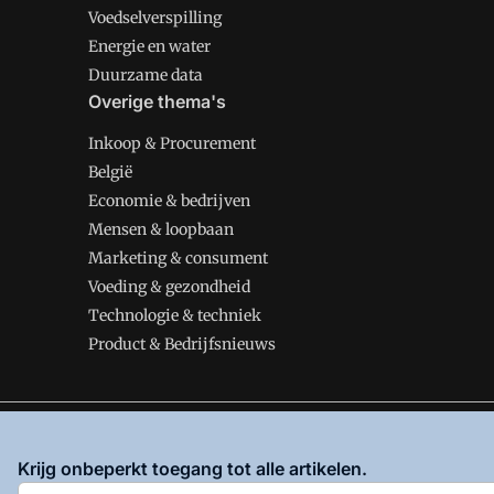
Voedselverspilling
Energie en water
Duurzame data
Overige thema's
Inkoop & Procurement
België
Economie & bedrijven
Mensen & loopbaan
Marketing & consument
Voeding & gezondheid
Technologie & techniek
Product & Bedrijfsnieuws
VMT is onderdeel van VMN media. Lees in
ons manifes
Krijg onbeperkt toegang tot alle artikelen.
en
Privacy en Cookie beleid
|
Privacy instellingen