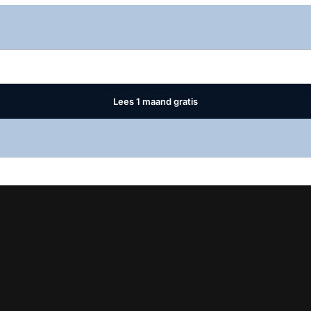
Log in
om dit artikel te lezen.
Lees 1 maand gratis