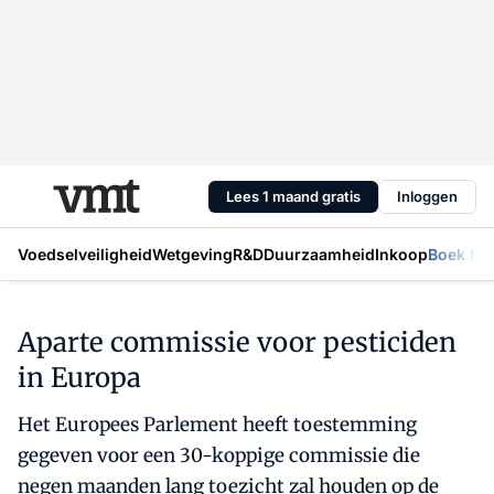
Lees 1 maand gratis
Inloggen
Voedselveiligheid
Wetgeving
R&D
Duurzaamheid
Inkoop
Boek Mic
Aparte commissie voor pesticiden
in Europa
Het Europees Parlement heeft toestemming
gegeven voor een 30-koppige commissie die
negen maanden lang toezicht zal houden op de