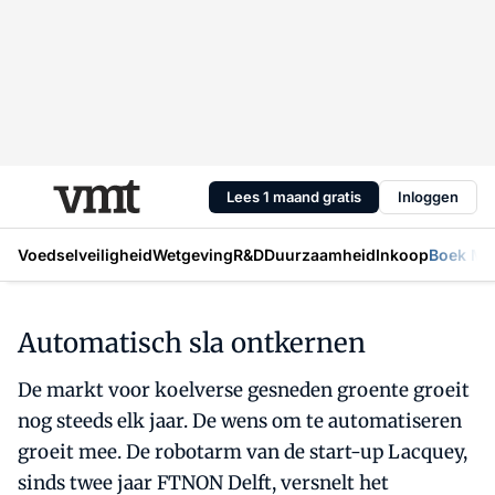
Lees 1 maand gratis
Inloggen
Voedselveiligheid
Wetgeving
R&D
Duurzaamheid
Inkoop
Boek Mic
Automatisch sla ontkernen
De markt voor koelverse gesneden groente groeit
nog steeds elk jaar. De wens om te automatiseren
groeit mee. De robotarm van de start-up Lacquey,
sinds twee jaar FTNON Delft, versnelt het