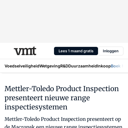
Lees 1 maand gratis
Inloggen
Voedselveiligheid
Wetgeving
R&D
Duurzaamheid
Inkoop
Boek Mic
Mettler-Toledo Product Inspection
presenteert nieuwe range
inspectiesystemen
Mettler-Toledo Product Inspection presenteert op
de Macropak een nieuwe range inspectiesystemen