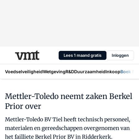
Lees 1 maand gratis
Inloggen
Voedselveiligheid
Wetgeving
R&D
Duurzaamheid
Inkoop
Boek Mic
Mettler-Toledo neemt zaken Berkel
Prior over
Mettler-Toledo BV Tiel heeft technisch personeel,
materialen en gereedschappen overgenomen van
het failliete Berkel Prior BV in Ridderkerk.