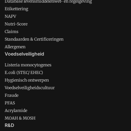
Database levensmiddelenwet- en regelgeving
Etikettering
NAPV
Nutri-Score
Claims
Standaarden & Certificeringen
Allergenen
Voedselveiligheid
Listeria monocytogenes
E.coli (STEC/ EHEC)
Hygienisch ontwerpen
Voedselveiligheidscultuur
Fraude
PFAS
Acrylamide
MOAH & MOSH
R&D