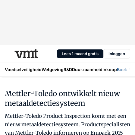
Lees 1 maand gratis
Inloggen
Voedselveiligheid
Wetgeving
R&D
Duurzaamheid
Inkoop
Boek Mic
Mettler-Toledo ontwikkelt nieuw
metaaldetectiesysteem
Mettler-Toledo Product Inspection komt met een
nieuw metaaldetectiesysteem. Productspecialisten
van Mettler-Toledo informeren op Empack 2015