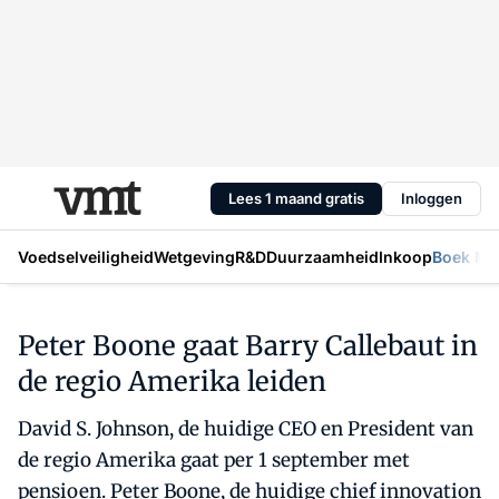
Lees 1 maand gratis
Inloggen
Voedselveiligheid
Wetgeving
R&D
Duurzaamheid
Inkoop
Boek Mic
Peter Boone gaat Barry Callebaut in
de regio Amerika leiden
David S. Johnson, de huidige CEO en President van
de regio Amerika gaat per 1 september met
pensioen. Peter Boone, de huidige chief innovation