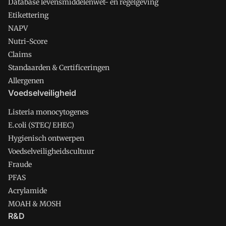
Database levensmiddelenwet- en regelgeving
Etikettering
NAPV
Nutri-Score
Claims
Standaarden & Certificeringen
Allergenen
Voedselveiligheid
Listeria monocytogenes
E.coli (STEC/ EHEC)
Hygienisch ontwerpen
Voedselveiligheidscultuur
Fraude
PFAS
Acrylamide
MOAH & MOSH
R&D