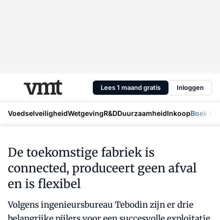
Lees 1 maand gratis
Inloggen
Voedselveiligheid
Wetgeving
R&D
Duurzaamheid
Inkoop
Boek Mic
De toekomstige fabriek is
connected, produceert geen afval
en is flexibel
Volgens ingenieursbureau Tebodin zijn er drie
belangrijke pijlers voor een succesvolle exploitatie