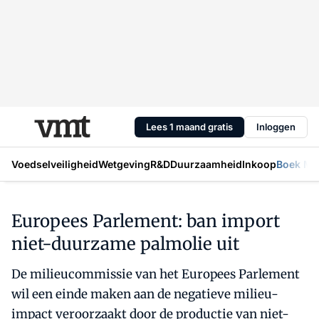
Lees 1 maand gratis
Inloggen
Voedselveiligheid
Wetgeving
R&D
Duurzaamheid
Inkoop
Boek Mic
Europees Parlement: ban import
niet-duurzame palmolie uit
De milieucommissie van het Europees Parlement
wil een einde maken aan de negatieve milieu-
impact veroorzaakt door de productie van niet-