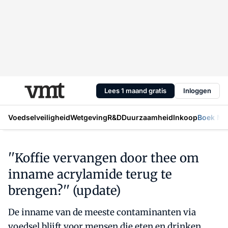
Lees 1 maand gratis
Inloggen
Voedselveiligheid
Wetgeving
R&D
Duurzaamheid
Inkoop
Boek Mic
''Koffie vervangen door thee om
inname acrylamide terug te
brengen?'' (update)
De inname van de meeste contaminanten via
voedsel blijft voor mensen die eten en drinken