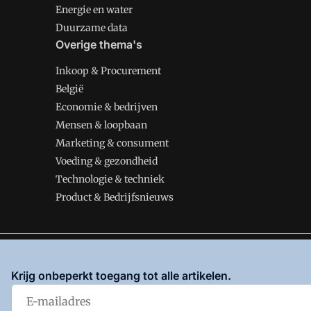
Energie en water
Duurzame data
Overige thema's
Inkoop & Procurement
België
Economie & bedrijven
Mensen & loopbaan
Marketing & consument
Voeding & gezondheid
Technologie & techniek
Product & Bedrijfsnieuws
VMT is onderdeel van VMN media. Lees in
ons manifes
Krijg onbeperkt toegang tot alle artikelen.
en
Privacy en Cookie beleid
|
Privacy instellingen