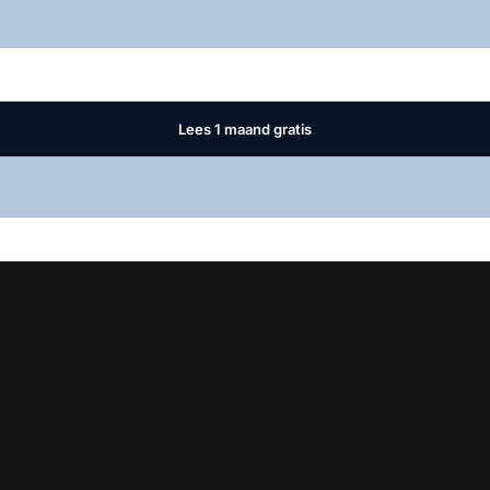
Log in
om dit artikel te lezen.
Lees 1 maand gratis