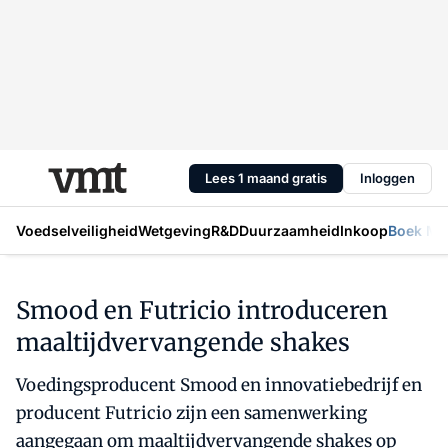
Lees 1 maand gratis
Inloggen
Voedselveiligheid
Wetgeving
R&D
Duurzaamheid
Inkoop
Boek Mic
Smood en Futricio introduceren
maaltijdvervangende shakes
Voedingsproducent Smood en innovatiebedrijf en
producent Futricio zijn een samenwerking
aangegaan om maaltijdvervangende shakes op