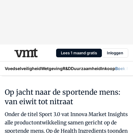
Lees 1 maand gratis
Inloggen
Voedselveiligheid
Wetgeving
R&D
Duurzaamheid
Inkoop
Boek Mic
Op jacht naar de sportende mens:
van eiwit tot nitraat
Onder de titel Sport 3.0 vat Innova Market Insights
alle productontwikkeling samen gericht op de
sportende mens. Op de Health Ingredients toonden