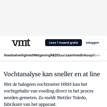
Lees 1 maand gratis
Inloggen
Voedselveiligheid
Wetgeving
R&D
Duurzaamheid
Inkoop
Boek Mic
Vochtanalyse kan sneller en at line
Met de halogeen vochtmeter HR83 kan het
vochtgehalte van voeding direct in het proces
worden gemeten. Zo meldt Mettler Toledo,
fabrikant van het apparaat.