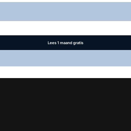
Log in
om dit artikel te lezen.
Lees 1 maand gratis