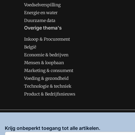
Voedselverspilling
Energie en water
Duurzame data
Overige thema's
Inkoop & Procurement
België
Economie & bedrijven
Mensen & loopbaan
Marketing & consument
Voeding & gezondheid
Technologie & techniek
Product & Bedrijfsnieuws
VMT is onderdeel van VMN media. Lees in
ons manifes
Krijg onbeperkt toegang tot alle artikelen.
en
Privacy en Cookie beleid
|
Privacy instellingen