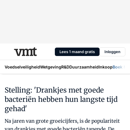
Lees 1 maand gratis
Inloggen
Voedselveiligheid
Wetgeving
R&D
Duurzaamheid
Inkoop
Boek Mic
Stelling: 'Drankjes met goede
bacteriën hebben hun langste tijd
gehad'
Na jaren van grote groeicijfers, is de populariteit
van drankjes met goede bacteriën tanende. De