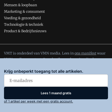
Mensen & loopbaan
Marketing & consument
Voeding & gezondheid
Technologie & techniek
Product & Bedrijfsnieuws
VMT is onderdeel van VMN media. Lees in
ons manifest
waar
VMN media voor staat. Op gebruik van deze site zijn de
volgende regelingen van toepassing:
Algemene Voorwaarden
Krijg onbeperkt toegang tot alle artikelen.
en
Privacy en Cookie beleid
|
Privacy instellingen
Lees 1 maand gratis
of 1 artikel per week met een gratis account.