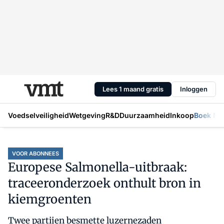
Lees 1 maand gratis
Inloggen
Voedselveiligheid
Wetgeving
R&D
Duurzaamheid
Inkoop
Boek Mic
VOOR ABONNEES
Europese Salmonella-uitbraak:
traceeronderzoek onthult bron in
kiemgroenten
Twee partijen besmette luzernezaden